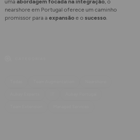
uma
abordagem focada na integração
, o
nearshore em Portugal oferece um caminho
promissor para a
expansão
e o
sucesso
.
CATEGORIAS
Todas
Team Augmentation
Nearshore
Aubay Experts
IT
Aubay Portugal
Team Extension
Managed Services