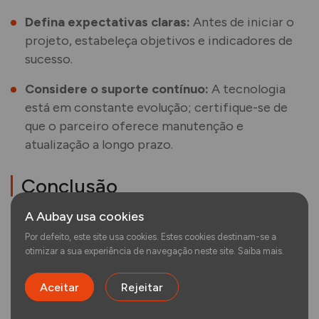
Defina expectativas claras:
Antes de iniciar o
projeto, estabeleça objetivos e indicadores de
sucesso.
Considere o suporte contínuo:
A tecnologia
está em constante evolução; certifique-se de
que o parceiro oferece manutenção e
atualização a longo prazo.
Conclusão
A Aubay usa cookies
O mercado de consultoria IT em Portugal vive um
Por defeito, este site usa cookies. Estes cookies destinam-se a
momento de grande expansão, impulsionado pelo
otimizar a sua experiência de navegação neste site.
Saiba mais.
ambiente de inovação e pela qualidade de vida que
o país oferece. Estar no Top 10 dos países com
Aceitar
Rejeitar
melhor qualidade de vida, segundo o Idealista, atrai
cada vez mais profissionais de alta qualificação e