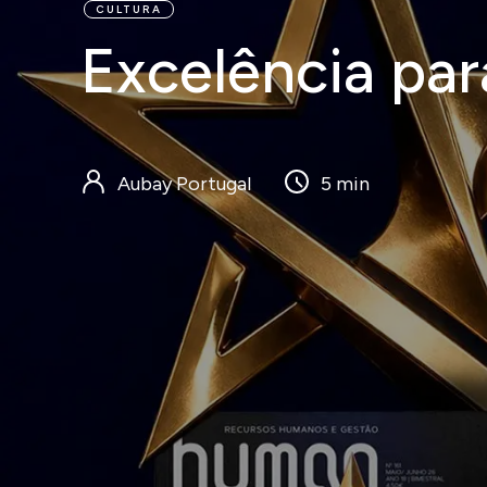
CULTURA
Excelência par
Serviços
Clientes
Blog
Aubay Portugal
5 min