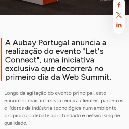
A Aubay Portugal anuncia a
realização do evento "Let's
Connect", uma iniciativa
exclusiva que decorrerá no
primeiro dia da Web Summit.
A Aubay usa cookies
Longe da agitação do evento principal, este
Por defeito, este site usa cookies. Estes cookies destinam-se a
encontro mais intimista reunirá clientes, parceiros
otimizar a sua experiência de navegação neste site.
Saiba mais.
e líderes da indústria tecnológica num ambiente
propício ao debate aprofundado e networking de
Aceitar
Rejeitar
qualidade.