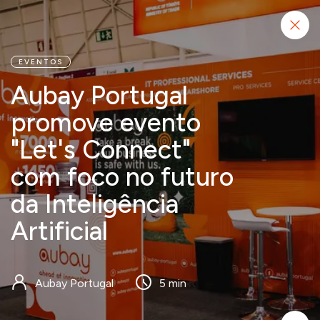
Começar projeto
EVENTOS
Aubay Portugal
promove evento
"Let's Connect"
com foco no futuro
da Inteligência
Artificial
Aubay Portugal
5 min