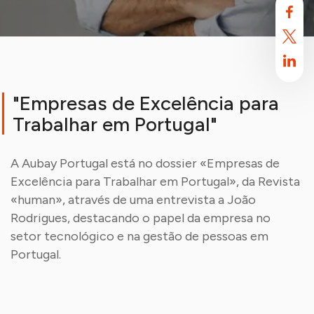
"Empresas de Excelência para
Trabalhar em Portugal"
A Aubay Portugal está no dossier «Empresas de
Excelência para Trabalhar em Portugal», da Revista
«human», através de uma entrevista a João
A Aubay usa cookies
Rodrigues, destacando o papel da empresa no
Por defeito, este site usa cookies. Estes cookies destinam-se a
setor tecnológico e na gestão de pessoas em
otimizar a sua experiência de navegação neste site.
Saiba mais.
Portugal.
Aceitar
Rejeitar