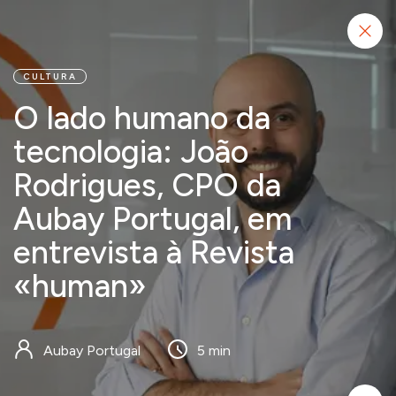
Começar projeto
CULTURA
O lado humano da
tecnologia: João
Rodrigues, CPO da
Aubay Portugal, em
entrevista à Revista
«human»
Aubay Portugal
5 min