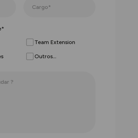
e
*
Team Extension
es
Outros...