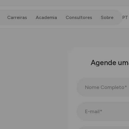
Carreiras
Academia
Consultores
Sobre
PT
A
g
e
n
d
e
u
m