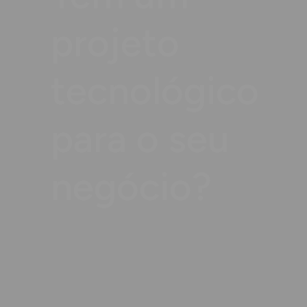
projeto
tecnológico
para o seu
negócio?
C
o
n
t
a
c
t
e
-
n
o
s
p
a
r
a
u
m
a
c
o
n
v
e
r
s
a
s
e
c
o
m
p
r
o
m
i
s
s
o
.
S
o
l
u
ç
õ
e
s
f
l
e
x
í
v
e
i
s
,
e
q
u
i
p
a
s
e
s
c
a
l
á
v
e
i
s
,
r
e
s
u
l
t
a
d
o
s
g
a
r
a
n
t
i
d
o
s
.