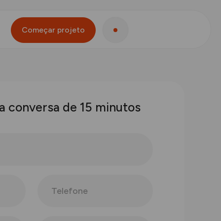
Começar projeto
a
c
o
n
v
e
r
s
a
d
e
1
5
m
i
n
u
t
o
s