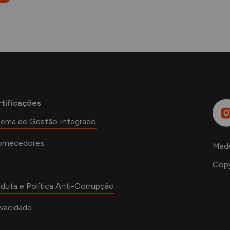
rtificações
stema de Gestão Integrado
Fornecedores
Mad
Copy
duta e Política Anti-Corrupção
ivacidade